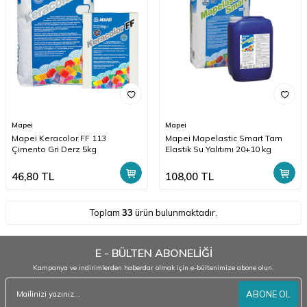
Mapei
Mapei
Mapei Keracolor FF 113
Mapei Mapelastic Smart Tam
Çimento Gri Derz 5kg
Elastik Su Yalıtımı 20+10 kg
46,80
TL
108,00
TL
Toplam
33
ürün bulunmaktadır.
E - BÜLTEN ABONELİĞİ
Kampanya ve indirimlerden haberdar olmak için e-bültenimize abone olun.
ABONE OL