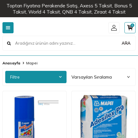
Toptan Fiyatına Perakende Satış, Axess 5 Taksit, Bonus 5
Taksit, World 4 Taksit, QNB 4 Taksit, Ziraat 4 Taksit
0
ARA
Anasayfa
Mapei
Filtre