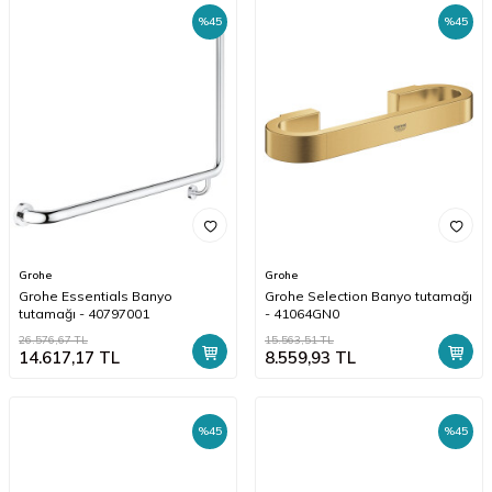
%
45
%
45
Grohe
Grohe
Grohe Essentials Banyo
Grohe Selection Banyo tutamağı
tutamağı - 40797001
- 41064GN0
26.576,67
TL
15.563,51
TL
14.617,17
TL
8.559,93
TL
%
45
%
45