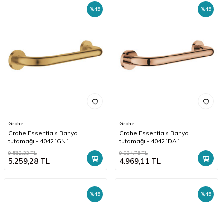
%
45
%
45
Grohe
Grohe
Grohe Essentials Banyo
Grohe Essentials Banyo
tutamağı - 40421GN1
tutamağı - 40421DA1
9.562,33
TL
9.034,75
TL
5.259,28
TL
4.969,11
TL
%
45
%
45