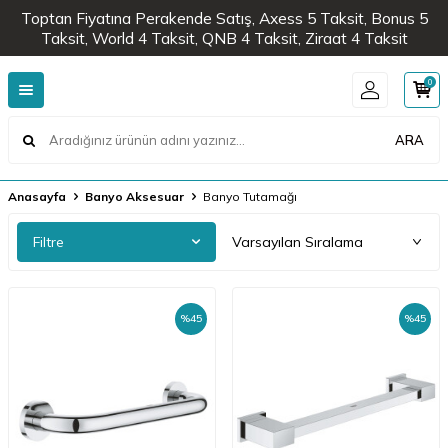
Toptan Fiyatına Perakende Satış, Axess 5 Taksit, Bonus 5
Taksit, World 4 Taksit, QNB 4 Taksit, Ziraat 4 Taksit
0
ARA
Anasayfa
Banyo Aksesuar
Banyo Tutamağı
Filtre
%
45
%
45