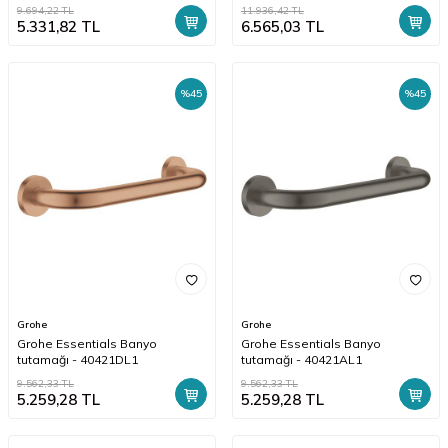
9.694,22
TL
11.936,42
TL
5.331,82
TL
6.565,03
TL
%
45
%
45
Grohe
Grohe
Grohe Essentials Banyo
Grohe Essentials Banyo
tutamağı - 40421DL1
tutamağı - 40421AL1
9.562,33
TL
9.562,33
TL
5.259,28
TL
5.259,28
TL