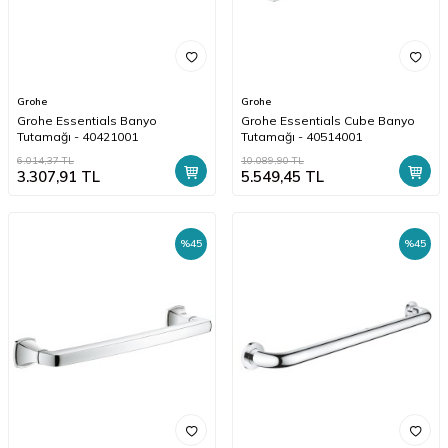
Grohe
Grohe
Grohe Essentials Banyo
Grohe Essentials Cube Banyo
Tutamağı - 40421001
Tutamağı - 40514001
6.014,37
TL
10.089,90
TL
3.307,91
TL
5.549,45
TL
%
45
%
45