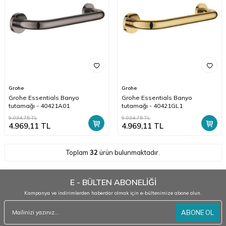
Grohe
Grohe
Grohe Essentials Banyo
Grohe Essentials Banyo
tutamağı - 40421A01
tutamağı - 40421GL1
9.034,75
TL
9.034,75
TL
4.969,11
TL
4.969,11
TL
Toplam
32
ürün bulunmaktadır.
E - BÜLTEN ABONELİĞİ
Kampanya ve indirimlerden haberdar olmak için e-bültenimize abone olun.
ABONE OL