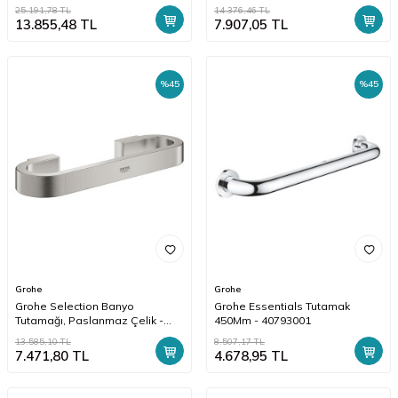
25.191,78
TL
14.376,46
TL
13.855,48
TL
7.907,05
TL
%
45
%
45
Grohe
Grohe
Grohe Selection Banyo
Grohe Essentials Tutamak
Tutamağı, Paslanmaz Çelik -
450Mm - 40793001
41064DC0
13.585,10
TL
8.507,17
TL
7.471,80
TL
4.678,95
TL