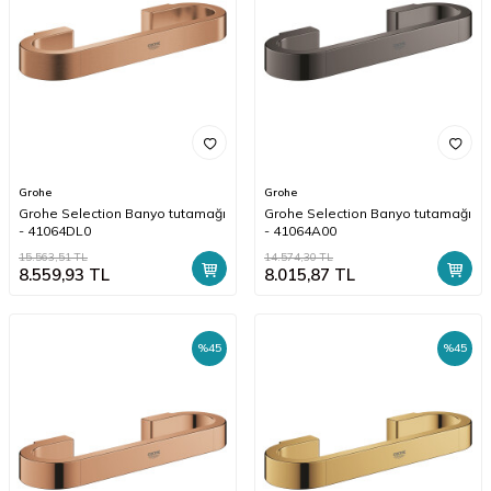
Grohe
Grohe
Grohe Selection Banyo tutamağı
Grohe Selection Banyo tutamağı
- 41064DL0
- 41064A00
15.563,51
TL
14.574,30
TL
8.559,93
TL
8.015,87
TL
%
45
%
45