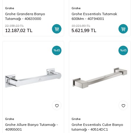
Grohe
Grohe
Grohe Grandera Banyo
Grohe Essentials Tutamak
Tutamağı - 40633000
600Mm - 40794001
22.158,22
TL
10.221,80
TL
12.187,02
TL
5.621,99
TL
%
45
%
45
Grohe
Grohe
Grohe Allure Banyo Tutamağı -
Grohe Essentials Cube Banyo
40955001
tutamağı - 40514DC1