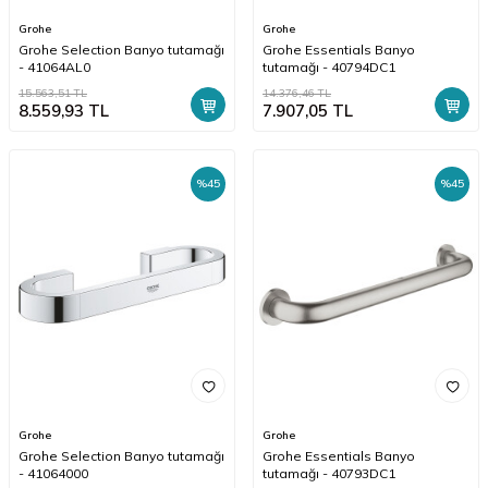
Grohe
Grohe
Grohe Selection Banyo tutamağı
Grohe Essentials Banyo
- 41064AL0
tutamağı - 40794DC1
15.563,51
TL
14.376,46
TL
8.559,93
TL
7.907,05
TL
%
45
%
45
Grohe
Grohe
Grohe Selection Banyo tutamağı
Grohe Essentials Banyo
- 41064000
tutamağı - 40793DC1