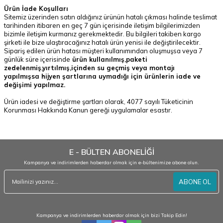
Ürün İade Koşulları
Sitemiz üzerinden satın aldığınız ürünün hatalı çıkması halinde teslimat
tarihinden itibaren en geç 7 gün içerisinde iletişim bilgilerimizden
bizimle iletişim kurmanız gerekmektedir. Bu bilgileri takiben kargo
şirketi ile bize ulaştıracağınız hatalı ürün yenisi ile değiştirilecektir.
Sipariş edilen ürün hatası müşteri kullanımından oluşmuşsa veya 7
günlük süre içerisinde
ürün kullanılmış,paketi
zedelenmiş,yırtılmış,
içinden su geçmiş veya montajı
yapılmışsa hijyen şartlarına uymadığı için ürünlerin iade ve
değişimi yapılmaz.
Ürün iadesi ve değiştirme şartları olarak, 4077 sayılı Tüketicinin
Korunması Hakkında Kanun gereği uygulamalar esastır.
E - BÜLTEN ABONELİĞİ
Kampanya ve indirimlerden haberdar olmak için e-bültenimize abone olun.
ABONE OL
Kampanya ve indirimlerden haberdar olmak için bizi Takip Edin!