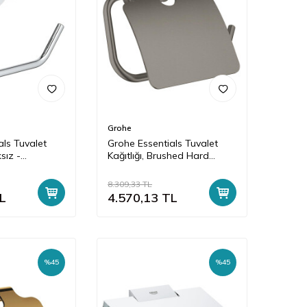
Grohe
als Tuvalet
Grohe Essentials Tuvalet
sız -
Kağıtlığı, Brushed Hard
Graphite - 40367AL1
8.309,33
TL
L
4.570,13
TL
%
45
%
45