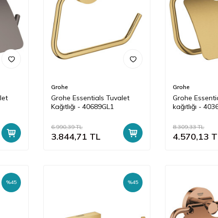
Grohe
Grohe
let
Grohe Essentials Tuvalet
Grohe Essenti
Kağıtlığı - 40689GL1
kağıtlığı - 40
6.990,39
TL
8.309,33
TL
3.844,71
TL
4.570,13
T
%
45
%
45