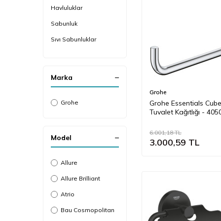
Havluluklar
Sabunluk
Sıvı Sabunluklar
Tuvalet Fırçalıkları
Tuvalet Kağıtlığı
Marka
Makyaj Aynası
Grohe
Grohe Essentials Cub
Aksesuar Seti
Grohe
Tuvalet Kağıtlığı - 40
6.001,18
TL
Model
3.000,59
TL
Allure
Allure Brilliant
Atrio
Bau Cosmopolitan