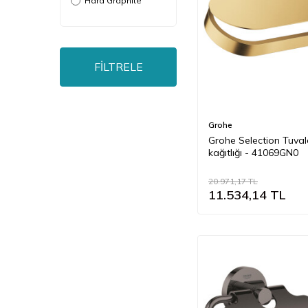
Hard Graphite
Brushed Hard
Graphite
Mat Black
FİLTRELE
Phantom Black
Krom Altın
Paslanmaz Çelik
Grohe
Grohe Selection Tuval
kağıtlığı - 41069GN0
20.971,17
TL
11.534,14
TL