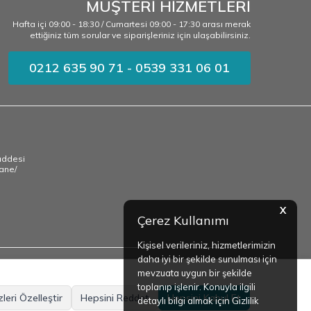
MÜŞTERİ HİZMETLERİ
Hafta içi 09:00 - 18:30 / Cumartesi 09:00 - 17:30 arası merak
ettiğiniz tüm sorular ve siparişleriniz için ulaşabilirsiniz.
0212 635 90 71 - 0539 331 06 01
addesi
ane/
X
Çerez Kullanımı
Kişisel verileriniz, hizmetlerimizin
daha iyi bir şekilde sunulması için
mevzuata uygun bir şekilde
toplanıp işlenir. Konuyla ilgili
leri Özelleştir
Hepsini Reddet
Hepsini Kabul Et
detaylı bilgi almak için Gizlilik