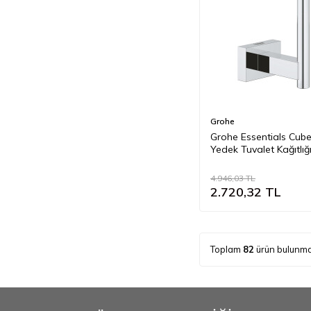
Grohe
Grohe Essentials Cub
Yedek Tuvalet Kağıtlığı
40623001
4.946,03
TL
2.720,32
TL
Toplam
82
ürün bulunma