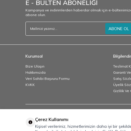
E - BÜLTEN ABONELİĞİ
Kampanya ve indirimlerden haberdar olmak için e-bültenimiz
abone olun.
ABONE OL
Kurumsal
Bilgilend
Bize Ulaşın
Teslimat K
Hakkımızda
Garanti Ve
Veri Sahibi Başvuru Formu
Satış Söz
KVKK
Üyelik Sö
Gizlilik V
Çerez Kullanımı
Kişisel verileriniz, hizmetlerimizin daha iyi bir şeki