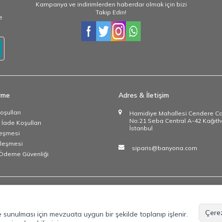
Kampanya ve indirimlerden haberdar olmak için bizi
Takip Edin!
e
irme
Adres & İletişim
oşulları
Hamidiye Mahallesi Cendere C
No:21 Seba Central A-42 Kağıth
 İade Koşulları
İstanbul
leşmesi
zleşmesi
siparis@banyona.com
e Ödeme Güvenliği
Çerez
lde sunulması için mevzuata uygun bir şekilde toplanıp işlenir.