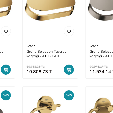
Grohe
Grohe
et
Grohe Selection Tuvalet
Grohe Selecti
kağıtlığı - 41069GL0
kağıtlığı - 41
19.652,23
TL
20.971,17
TL
10.808,73
TL
11.534,14
%
45
%
45