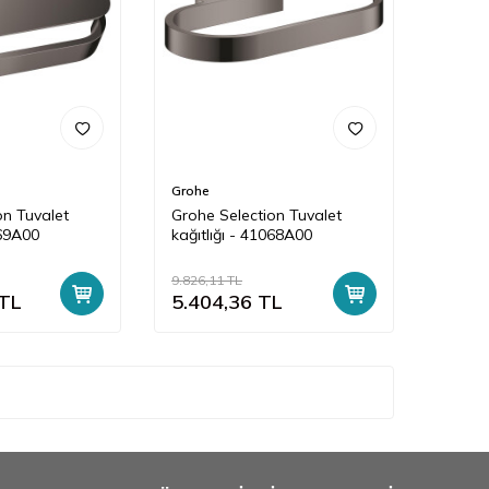
Grohe
on Tuvalet
Grohe Selection Tuvalet
069A00
kağıtlığı - 41068A00
9.826,11
TL
TL
5.404,36
TL