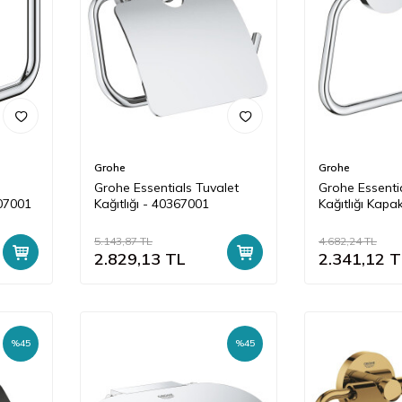
Grohe
Grohe
e
Grohe Essentials Tuvalet
Grohe Essenti
507001
Kağıtlığı - 40367001
Kağıtlığı Kapak
40689001
5.143,87
TL
4.682,24
TL
2.829,13
TL
2.341,12
T
%
45
%
45