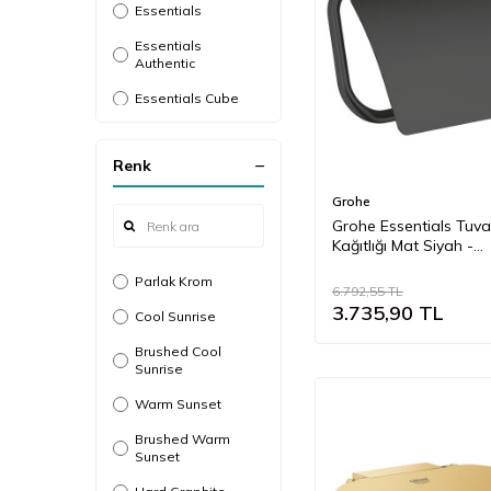
Essentials
Essentials
Authentic
Essentials Cube
Grandera
Renk
Selection
Grohe
Selection Cube
Grohe Essentials Tuva
Kağıtlığı Mat Siyah -
1024652430
Parlak Krom
6.792,55
TL
3.735,90
TL
Cool Sunrise
Brushed Cool
Sunrise
Warm Sunset
Brushed Warm
Sunset