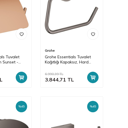
Grohe
als Tuvalet
Grohe Essentials Tuvalet
m Sunset -
Kağıtlığı Kapaksız, Hard
Graphite - 40689A01
6.990,39
TL
L
3.844,71
TL
%
45
%
45