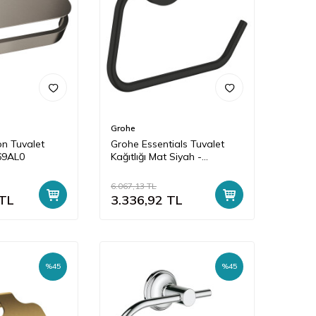
Grohe
on Tuvalet
Grohe Essentials Tuvalet
069AL0
Kağıtlığı Mat Siyah -
1024722430
6.067,13
TL
TL
3.336,92
TL
%
45
%
45