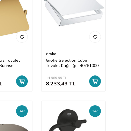
Grohe
als Tuvalet
Grohe Selection Cube
 Sunrise -
Tuvalet Kağıtlığı - 40781000
14.969,99
TL
L
8.233,49
TL
%
45
%
45