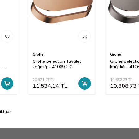
Grohe
Grohe
e
Grohe Selection Tuvalet
Grohe Selecti
 -
kağıtlığı - 41069DL0
kağıtlığı - 41
20.971,17
TL
19.652,23
TL
11.534,14
TL
10.808,73
ktadır.