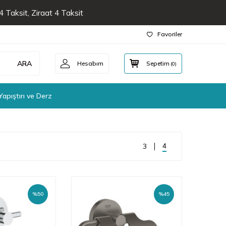
 Taksit, Ziraat 4 Taksit
Favoriler
ARA
Hesabım
Sepetim
(
0
)
Yapıştırı ve Derz
4
3
%
50
%
45