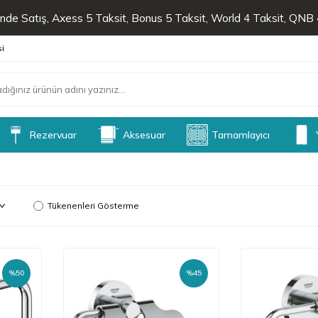
de Satış, Axess 5 Taksit, Bonus 5 Taksit, World 4 Taksit, QNB 4
si
Rezervuar
Aksesuar
Tamamlayıcı
Tükenenleri Gösterme
%
50
%
45