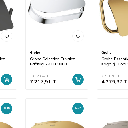
Grohe
Grohe
let
Grohe Selection Tuvalet
Grohe Essenti
Kağıtlığı - 41069000
Kağıtlığı, Cool
40367GL1
13.123,47
TL
7.781,76
TL
7.217,91
TL
4.279,97
T
%
45
%
45