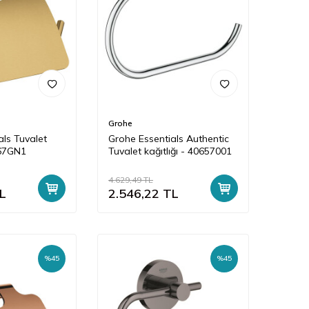
Grohe
als Tuvalet
Grohe Essentials Authentic
367GN1
Tuvalet kağıtlığı - 40657001
4.629,49
TL
L
2.546,22
TL
%
45
%
45