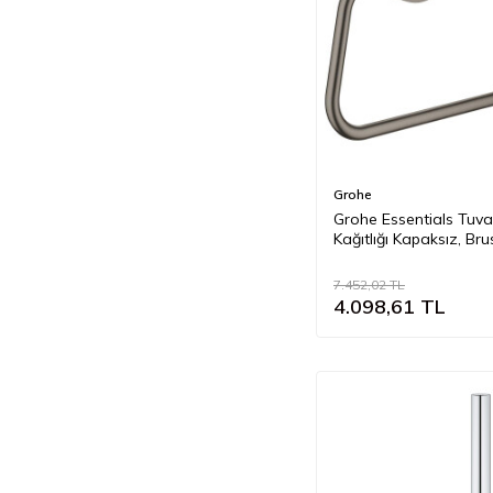
Grohe
Grohe Essentials Tuva
Kağıtlığı Kapaksız, Br
Hard Graphite - 4068
7.452,02
TL
4.098,61
TL