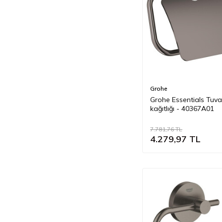
Grohe
Grohe Essentials Tuva
kağıtlığı - 40367A01
7.781,76
TL
4.279,97
TL