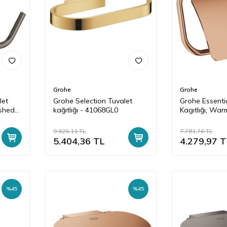
Grohe
Grohe
let
Grohe Selection Tuvalet
Grohe Essenti
ushed
kağıtlığı - 41068GL0
Kagıtlığı, War
9AL1
40367DA1
9.826,11
TL
7.781,76
TL
5.404,36
TL
4.279,97
T
%
45
%
45