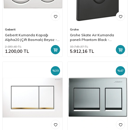
Geberit
Grohe
Geberit Kumanda Kapağı
Grohe Skate Air Kumanda
Alpha20 (Çift Basmalı) Beyaz -
paneli Phantom Black -
115.040.11.5
38505KF0
2.180,40
TL
10.749,37
TL
1.200,00
TL
5.912,16
TL
%
39
%
47