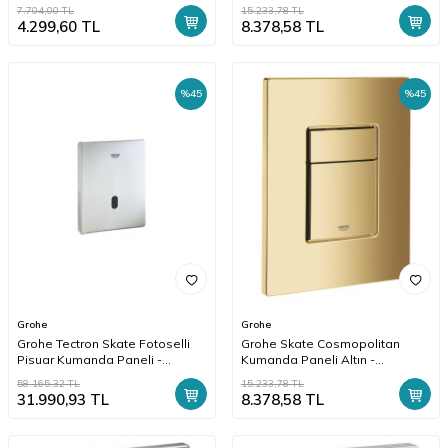
Parlak / Siyah - 115.882.KM.1
7.704,00
TL
15.233,78
TL
4.299,60
TL
8.378,58
TL
%
45
%
45
Grohe
Grohe
Grohe Tectron Skate Fotoselli
Grohe Skate Cosmopolitan
Pisuar Kumanda Paneli -
Kumanda Paneli Altın -
37324SD1
38732GL0
58.165,32
TL
15.233,78
TL
31.990,93
TL
8.378,58
TL