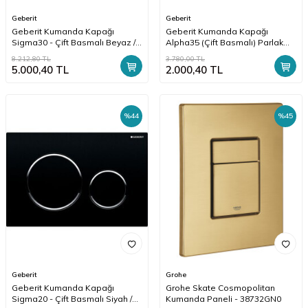
Geberit
Geberit
Geberit Kumanda Kapağı
Geberit Kumanda Kapağı
Sigma30 - Çift Basmalı Beyaz /
Alpha35 (Çift Basmalı) Parlak
Altın / Beyaz - 115.883.KK.1
Krom - 115.045.21.5
8.212,80
TL
3.780,00
TL
5.000,40
TL
2.000,40
TL
%
44
%
45
Geberit
Grohe
Geberit Kumanda Kapağı
Grohe Skate Cosmopolitan
Sigma20 - Çift Basmalı Siyah /
Kumanda Paneli - 38732GN0