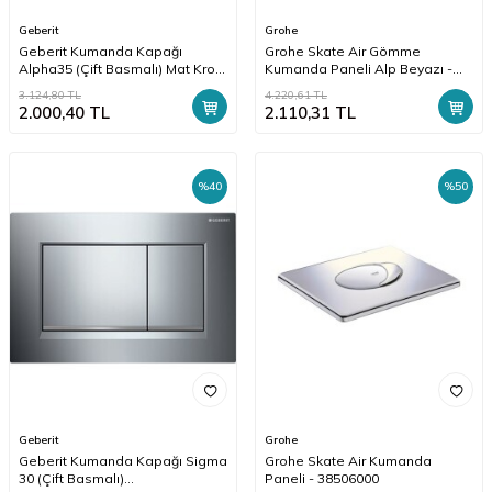
Geberit
Grohe
Geberit Kumanda Kapağı
Grohe Skate Air Gömme
Alpha35 (Çift Basmalı) Mat Krom
Kumanda Paneli Alp Beyazı -
- 115.045.46.5
38505SH0
3.124,80
TL
4.220,61
TL
2.000,40
TL
2.110,31
TL
%
40
%
50
Geberit
Grohe
Geberit Kumanda Kapağı Sigma
Grohe Skate Air Kumanda
30 (Çift Basmalı)
Paneli - 38506000