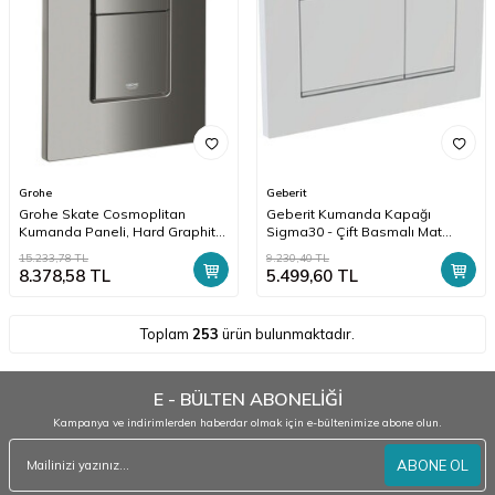
Grohe
Geberit
Grohe Skate Cosmoplitan
Geberit Kumanda Kapağı
Kumanda Paneli, Hard Graphite
Sigma30 - Çift Basmalı Mat
- 38732A00
Krom / Parlak / Mat Krom -
15.233,78
TL
9.230,40
TL
115.883.JQ.1
8.378,58
TL
5.499,60
TL
Toplam
253
ürün bulunmaktadır.
E - BÜLTEN ABONELİĞİ
Kampanya ve indirimlerden haberdar olmak için e-bültenimize abone olun.
ABONE OL