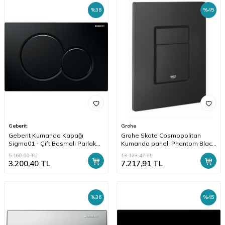
%
38
%
45
Geberit
Grohe
Geberit Kumanda Kapağı
Grohe Skate Cosmopolitan
Sigma01 - Çift Basmalı Parlak
Kumanda paneli Phantom Black
Siyah - 115.770.DW.5
- 38732KF0
5.160,00
TL
13.123,47
TL
3.200,40
TL
7.217,91
TL
%
36
%
45