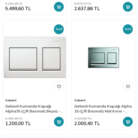
Parlak/Mat/Parlak - 115.883.KH.1
9.230,40
TL
5.275,77
TL
5.499,60
TL
2.637,88
TL
%
45
%
36
Geberit
Geberit
Geberit Kumanda Kapağı
Geberit Kumanda Kapağı Alpha
Alpha35 (Çift Basmalı) Beyaz -
15 (Çift Basmalı) Mat Krom -
115.045.11.5
115.045.46.1
2.180,40
TL
3.124,80
TL
1.200,00
TL
2.000,40
TL