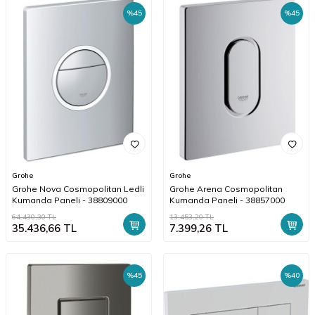
%
45
%
45
Grohe
Grohe
Grohe Nova Cosmopolitan Ledli
Grohe Arena Cosmopolitan
Kumanda Paneli - 38809000
Kumanda Paneli - 38857000
64.430,30
TL
13.453,20
TL
35.436,66
TL
7.399,26
TL
%
45
%
40