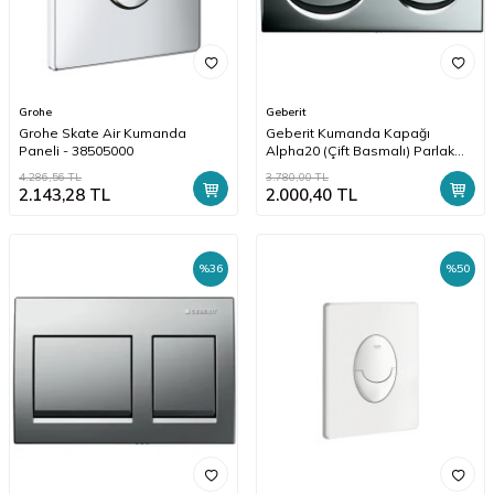
Grohe
Geberit
Grohe Skate Air Kumanda
Geberit Kumanda Kapağı
Paneli - 38505000
Alpha20 (Çift Basmalı) Parlak
Krom - 115.040.21.5
4.286,56
TL
3.780,00
TL
2.143,28
TL
2.000,40
TL
%
36
%
50