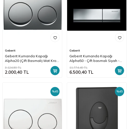
Geberit
Geberit
Geberit Kumanda Kapağı
Geberit Kumanda Kapağı
Alpha20 (Çift Basmalı) Mat Krom
Alpha50 - Çift basmalı Siyah -
- 115.040.46.5
115.060.DW.1
3.124,80
TL
11.774,40
TL
2.000,40
TL
6.500,40
TL
%
45
%
45