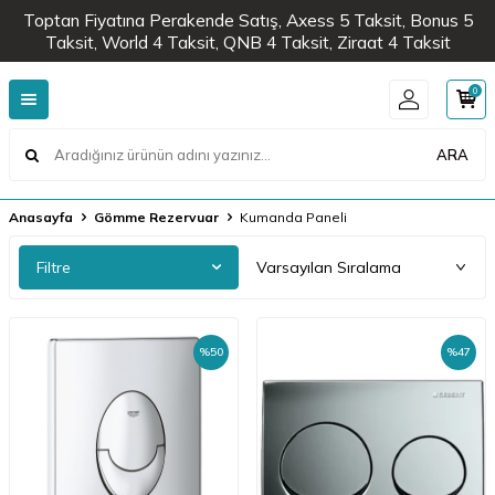
Toptan Fiyatına Perakende Satış, Axess 5 Taksit, Bonus 5
Taksit, World 4 Taksit, QNB 4 Taksit, Ziraat 4 Taksit
0
ARA
Anasayfa
Gömme Rezervuar
Kumanda Paneli
Filtre
%
50
%
47