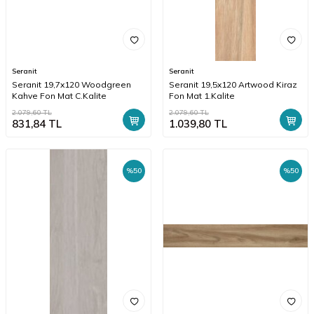
Seranit
Seranit
Seranit 19,7x120 Woodgreen
Seranit 19,5x120 Artwood Kiraz
Kahve Fon Mat C.Kalite
Fon Mat 1.Kalite
2.079,60
TL
2.079,60
TL
831,84
TL
1.039,80
TL
%
50
%
50