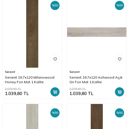
%
50
%
50
Seranit
Seranit
Seranit 19,7x120 Milanowood
Seranit 19,7x120 Ashwood Açık
Honey Fon Mat 1.Kalite
Gri Fon Mat 1.Kalite
2.079,60
TL
2.079,60
TL
1.039,80
TL
1.039,80
TL
%
50
%
50