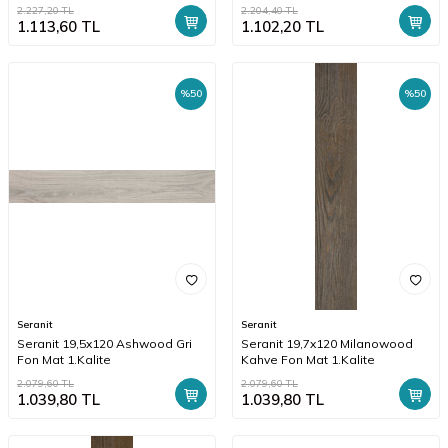
2.227,20
TL
2.204,40
TL
1.113,60
TL
1.102,20
TL
%
50
%
50
Seranit
Seranit
Seranit 19,5x120 Ashwood Gri
Seranit 19,7x120 Milanowood
Fon Mat 1.Kalite
Kahve Fon Mat 1.Kalite
2.079,60
TL
2.079,60
TL
1.039,80
TL
1.039,80
TL