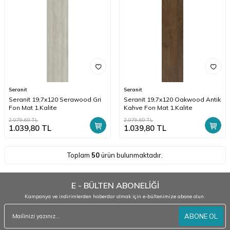
Seranit
Seranit
Seranit 19,7x120 Serawood Gri
Seranit 19,7x120 Oakwood Antik
Fon Mat 1.Kalite
Kahve Fon Mat 1.Kalite
2.079,60
TL
2.079,60
TL
1.039,80
TL
1.039,80
TL
Toplam
50
ürün bulunmaktadır.
E - BÜLTEN ABONELİĞİ
Kampanya ve indirimlerden haberdar olmak için e-bültenimize abone olun.
ABONE OL