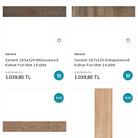
Seranit
Seranit
Seranit 19,5x120 Milanowood
Seranit 19,7x120 Antiquewood
Kahve Fon Mat 1.Kalite
Kahve Fon Mat 1.Kalite
2.079,60
TL
2.079,60
TL
1.039,80
TL
1.039,80
TL
%
60
%
50