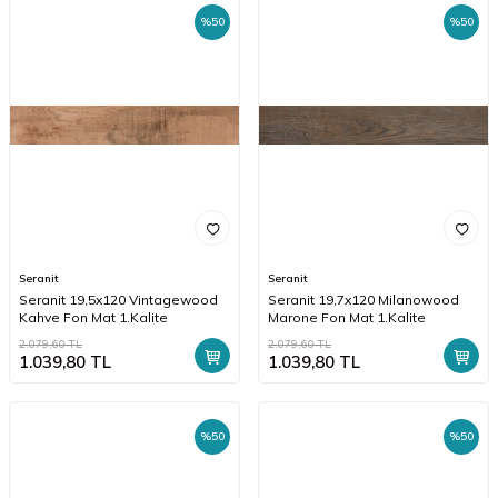
%
50
%
50
Seranit
Seranit
Seranit 19,5x120 Vintagewood
Seranit 19,7x120 Milanowood
Kahve Fon Mat 1.Kalite
Marone Fon Mat 1.Kalite
2.079,60
TL
2.079,60
TL
1.039,80
TL
1.039,80
TL
%
50
%
50