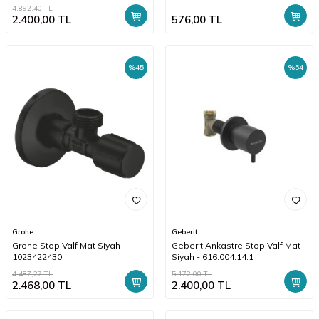
4.892,40
TL
2.400,00
TL
576,00
TL
%
45
%
54
Grohe
Geberit
Grohe Stop Valf Mat Siyah -
Geberit Ankastre Stop Valf Mat
1023422430
Siyah - 616.004.14.1
4.487,27
TL
5.172,00
TL
2.468,00
TL
2.400,00
TL