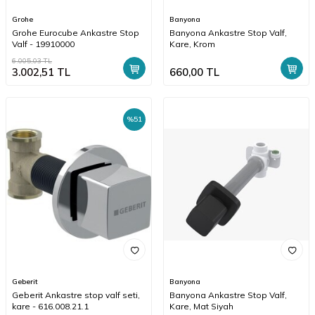
Grohe
Banyona
Grohe Eurocube Ankastre Stop
Banyona Ankastre Stop Valf,
Valf - 19910000
Kare, Krom
6.005,03
TL
3.002,51
TL
660,00
TL
%
51
Geberit
Banyona
Geberit Ankastre stop valf seti,
Banyona Ankastre Stop Valf,
kare - 616.008.21.1
Kare, Mat Siyah