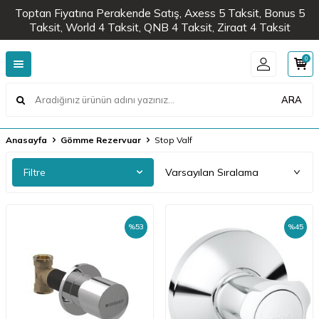
Toptan Fiyatına Perakende Satış, Axess 5 Taksit, Bonus 5
Taksit, World 4 Taksit, QNB 4 Taksit, Ziraat 4 Taksit
0
ARA
Anasayfa
Gömme Rezervuar
Stop Valf
Filtre
%
53
%
45