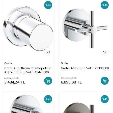
%
45
%
45
Grohe
Grohe
Grohe Grohtherm Cosmopolitan
Grohe Atrio Stop Valf - 29396000
Ankastre Stop Valf - 19470000
6.334,97
TL
12.537,97
TL
3.484,24
TL
6.895,88
TL
%
45
%
45