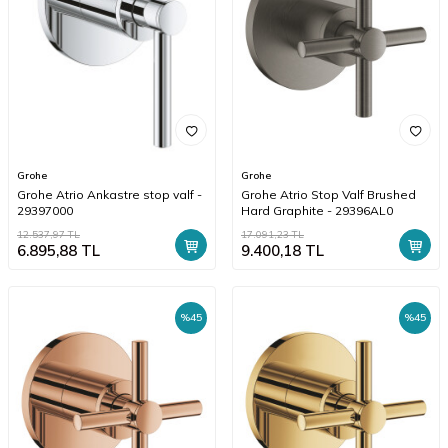
Grohe
Grohe
Grohe Atrio Ankastre stop valf -
Grohe Atrio Stop Valf Brushed
29397000
Hard Graphite - 29396AL0
12.537,97
TL
17.091,23
TL
6.895,88
TL
9.400,18
TL
%
45
%
45