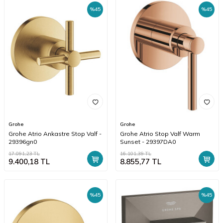
%
45
%
45
Grohe
Grohe
Grohe Atrio Ankastre Stop Valf -
Grohe Atrio Stop Valf Warm
29396gn0
Sunset - 29397DA0
17.091,23
TL
16.101,39
TL
9.400,18
TL
8.855,77
TL
%
45
%
45