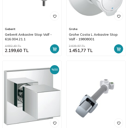
Geberit
Grohe
Geberit Ankastre Stop Valf -
Grohe Costa L Ankastre Stop
616.004.21.1
Valf - 19808001
4.682,40
TL
2.639,57
TL
2.199,60
TL
1.451,77
TL
%
50