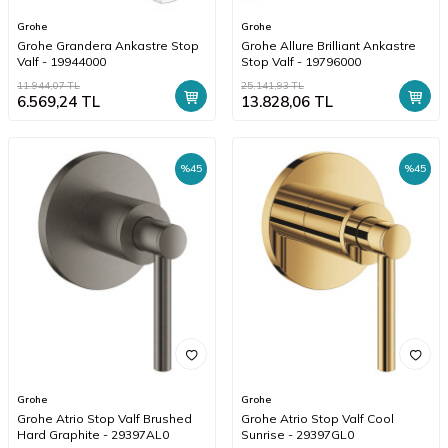
Grohe
Grohe
Grohe Grandera Ankastre Stop
Grohe Allure Brilliant Ankastre
Valf - 19944000
Stop Valf - 19796000
11.944,07
TL
25.141,93
TL
6.569,24
TL
13.828,06
TL
%
45
%
45
Grohe
Grohe
Grohe Atrio Stop Valf Brushed
Grohe Atrio Stop Valf Cool
Hard Graphite - 29397AL0
Sunrise - 29397GL0