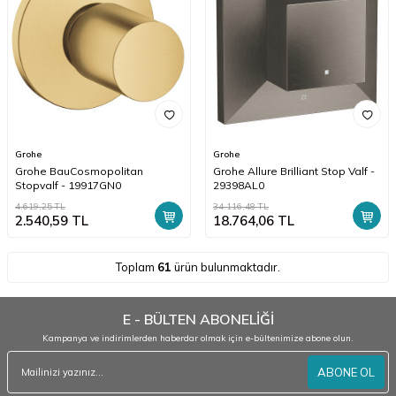
Grohe
Grohe
Grohe BauCosmopolitan
Grohe Allure Brilliant Stop Valf -
Stopvalf - 19917GN0
29398AL0
4.619,25
TL
34.116,48
TL
2.540,59
TL
18.764,06
TL
Toplam
61
ürün bulunmaktadır.
E - BÜLTEN ABONELİĞİ
Kampanya ve indirimlerden haberdar olmak için e-bültenimize abone olun.
ABONE OL