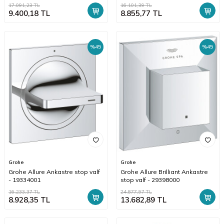
17.091,23
TL
16.101,39
TL
9.400,18
TL
8.855,77
TL
%
45
%
45
Grohe
Grohe
Grohe Allure Ankastre stop valf
Grohe Allure Brilliant Ankastre
- 19334001
stop valf - 29398000
16.233,37
TL
24.877,97
TL
8.928,35
TL
13.682,89
TL