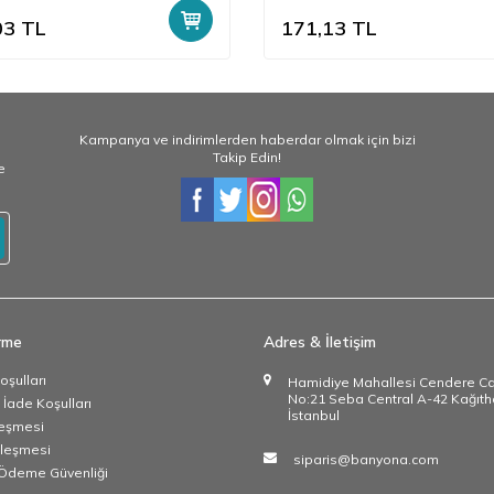
03
TL
171,13
TL
Kampanya ve indirimlerden haberdar olmak için bizi
Takip Edin!
e
irme
Adres & İletişim
oşulları
Hamidiye Mahallesi Cendere C
No:21 Seba Central A-42 Kağıth
 İade Koşulları
İstanbul
leşmesi
zleşmesi
siparis@banyona.com
e Ödeme Güvenliği