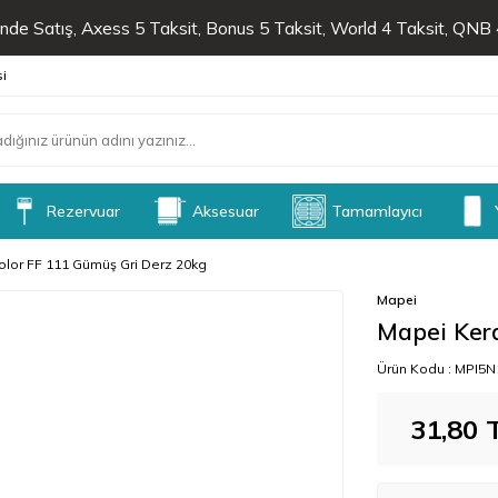
de Satış, Axess 5 Taksit, Bonus 5 Taksit, World 4 Taksit, QNB 4
si
Rezervuar
Aksesuar
Tamamlayıcı
lor FF 111 Gümüş Gri Derz 20kg
Mapei
Mapei Ker
Ürün Kodu :
MPI5N
31,80