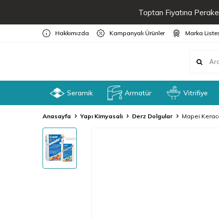
Toptan Fiyatına Peraken
Hakkımızda
Kampanyalı Ürünler
Marka Liste
Seramik
Armatür
Vitrifiye
Anasayfa
Yapı Kimyasalı
Derz Dolgular
Mapei Keraco