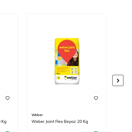
Weber
Mapei
0 Kg
Weber Joint Flex Beyaz 20 Kg
Mapei