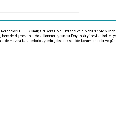
Keracolor FF 111 Gümüş Gri Derz Dolgu, kalitesi ve güvenilirliğiyle biline
 hem de dış mekanlarda kullanıma uygundur.Dayanıklı yüzeyi ve kaliteli ya
lerde mevcut kurulumlarla uyumlu çalışacak şekilde konumlandırılır ve günl