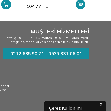
104,77
TL
0,00
MÜŞTERİ HİZMETLERİ
Hafta içi 09:00 - 18:30 / Cumartesi 09:00 - 17:30 arası merak
ettiğiniz tüm sorular ve siparişleriniz için ulaşabilirsiniz.
0212 635 90 71 - 0539 331 06 01
addesi
ane/
X
Çerez Kullanımı