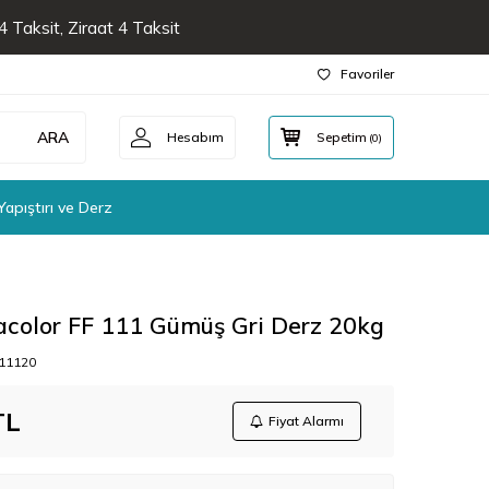
 Taksit, Ziraat 4 Taksit
Favoriler
ARA
Hesabım
Sepetim
(
0
)
Yapıştırı ve Derz
acolor FF 111 Gümüş Gri Derz 20kg
11120
TL
Fiyat Alarmı