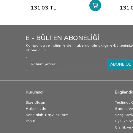
131,03
TL
131,
E - BÜLTEN ABONELİĞİ
Kampanya ve indirimlerden haberdar olmak için e-bültenimiz
abone olun.
ABONE OL
Kurumsal
Bilgilend
Bize Ulaşın
Teslimat K
Hakkımızda
Garanti Ve
Veri Sahibi Başvuru Formu
Satış Söz
KVKK
Üyelik Sö
Gizlilik V