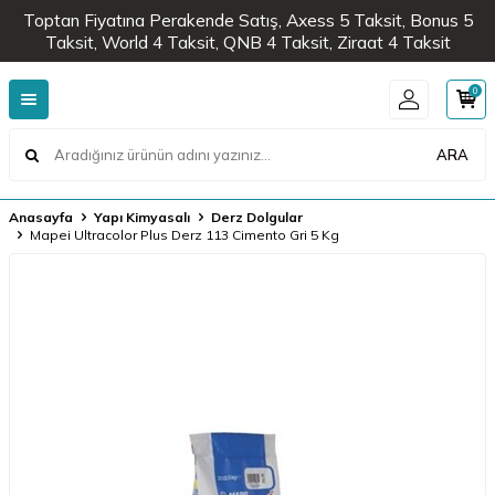
Toptan Fiyatına Perakende Satış, Axess 5 Taksit, Bonus 5
Taksit, World 4 Taksit, QNB 4 Taksit, Ziraat 4 Taksit
0
ARA
Anasayfa
Yapı Kimyasalı
Derz Dolgular
Mapei Ultracolor Plus Derz 113 Cimento Gri 5 Kg