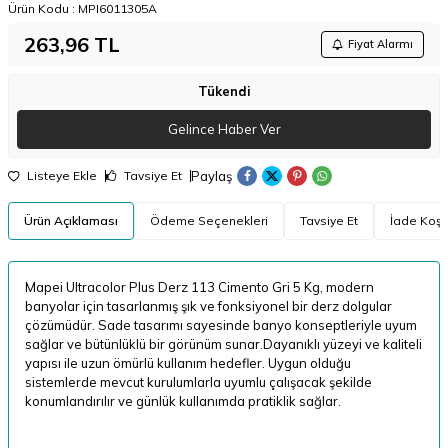
Ürün Kodu :
MPI6011305A
263,96
TL
Fiyat Alarmı
Tükendi
Gelince Haber Ver
Paylaş
Listeye Ekle
Tavsiye Et
Ürün Açıklaması
Ödeme Seçenekleri
Tavsiye Et
İade Koşul
Mapei Ultracolor Plus Derz 113 Cimento Gri 5 Kg, modern
banyolar için tasarlanmış şık ve fonksiyonel bir derz dolgular
çözümüdür. Sade tasarımı sayesinde banyo konseptleriyle uyum
sağlar ve bütünlüklü bir görünüm sunar.Dayanıklı yüzeyi ve kaliteli
yapısı ile uzun ömürlü kullanım hedefler. Uygun olduğu
sistemlerde mevcut kurulumlarla uyumlu çalışacak şekilde
konumlandırılır ve günlük kullanımda pratiklik sağlar.