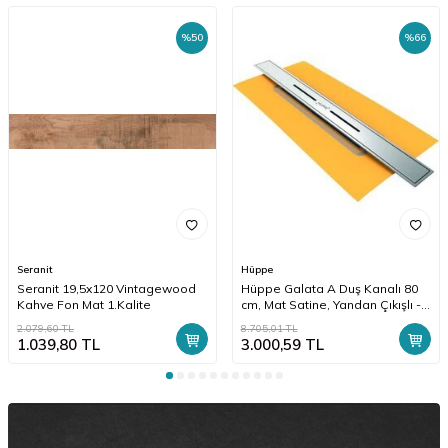
%
50
%
66
Seranit
Hüppe
Seranit 19,5x120 Vintagewood
Hüppe Galata A Duş Kanalı 80
Kahve Fon Mat 1.Kalite
cm, Mat Satine, Yandan Çıkışlı -
47H0021000000015
2.079,60
TL
8.705,01
TL
1.039,80
TL
3.000,59
TL