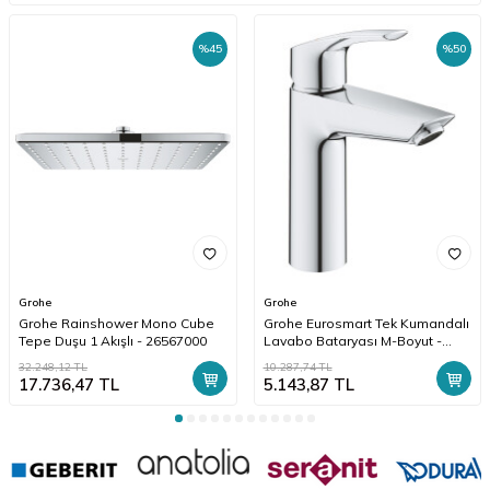
%
45
%
50
Grohe
Grohe
Grohe Rainshower Mono Cube
Grohe Eurosmart Tek Kumandalı
Tepe Duşu 1 Akışlı - 26567000
Lavabo Bataryası M-Boyut -
23324003
32.248,12
TL
10.287,74
TL
17.736,47
TL
5.143,87
TL