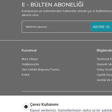
E - BÜLTEN ABONELİĞİ
Kampanya ve indirimlerden haberdar olmak için e-bültenimiz
abone olun.
ABONE OL
Kurumsal
Bilgilend
Bize Ulaşın
Teslimat K
Hakkımızda
Garanti Ve
Veri Sahibi Başvuru Formu
Satış Söz
KVKK
Üyelik Sö
Gizlilik V
Çerez Kullanımı
Kişisel verileriniz, hizmetlerimizin daha iyi bir şeki