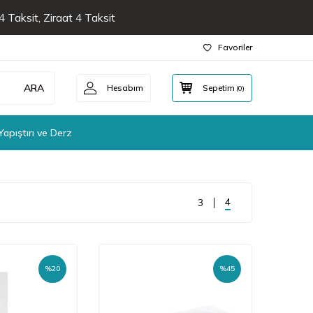
 Taksit, Ziraat 4 Taksit
Favoriler
ARA
Hesabım
Sepetim
(
0
)
Yapıştırı ve Derz
4
3
%
20
%
45