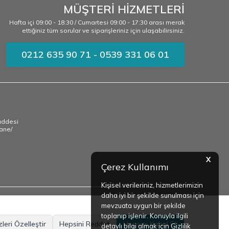
MÜŞTERİ HİZMETLERİ
Hafta içi 09:00 - 18:30 / Cumartesi 09:00 - 17:30 arası merak
ettiğiniz tüm sorular ve siparişleriniz için ulaşabilirsiniz.
0212 635 90 71 - 0539 331 06 01
addesi
ane/
X
Çerez Kullanımı
Kişisel verileriniz, hizmetlerimizin
daha iyi bir şekilde sunulması için
mevzuata uygun bir şekilde
toplanıp işlenir. Konuyla ilgili
leri Özelleştir
Hepsini Reddet
Hepsini Kabul Et
detaylı bilgi almak için Gizlilik