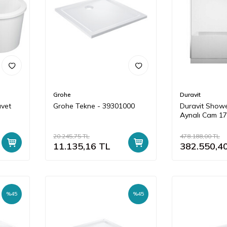
Grohe
Duravit
üvet
Grohe Tekne - 39301000
Duravit Show
Aynalı Cam 1
20.245,75
TL
478.188,00
TL
11.135,16
TL
382.550,4
%
45
%
45