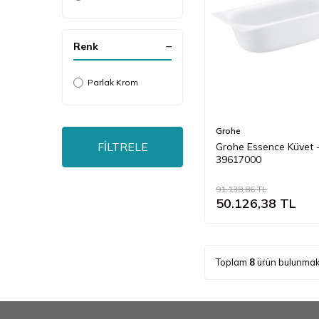
Renk
Parlak Krom
Grohe
FİLTRELE
Grohe Essence Küvet 
39617000
91.138,86
TL
50.126,38
TL
Toplam
8
ürün bulunmak