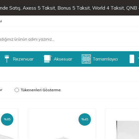
de Satış, Axess 5 Taksit, Bonus 5 Taksit, World 4 Taksit, QNB 4
si
Rezervuar
Aksesuar
Tamamlayıcı
Tükenenleri Gösterme
%
85
%
45