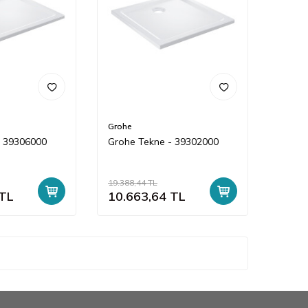
Grohe
- 39306000
Grohe Tekne - 39302000
19.388,44
TL
TL
10.663,64
TL