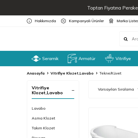
Toptan Fiyatına Peraken
Hakkımızda
Kampanyalı Ürünler
Marka Liste
Seramik
Armatür
Vitrifiye
Anasayfa
Vitrifiye Klozet,Lavabo
Tekne/Küvet
Vitrifiye
Klozet,Lavabo
Lavabo
Asma Klozet
Takım Klozet
Pisuvar