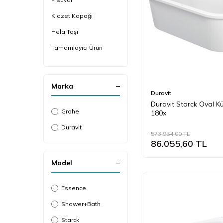
Klozet Kapağı
Hela Taşı
Tamamlayıcı Ürün
Bide
Tekne/Küvet
Marka
Duravit
Duravit Starck Oval K
Grohe
180x
Duravit
573.954,00
TL
86.055,60
TL
Model
Essence
Shower+Bath
Starck