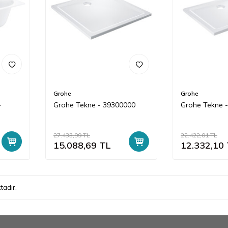
Grohe
Grohe
-
Grohe Tekne - 39300000
Grohe Tekne 
27.433,99
TL
22.422,01
TL
15.088,69
TL
12.332,10
tadır.