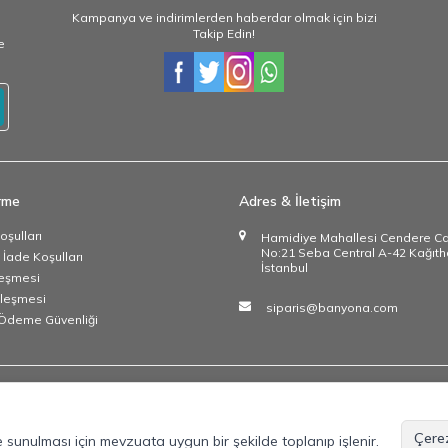
Kampanya ve indirimlerden haberdar olmak için bizi
Takip Edin!
e
irme
Adres & İletişim
oşulları
Hamidiye Mahallesi Cendere C
No:21 Seba Central A-42 Kağıth
 İade Koşulları
İstanbul
leşmesi
zleşmesi
siparis@banyona.com
e Ödeme Güvenliği
Çerez
lde sunulması için mevzuata uygun bir şekilde toplanıp işlenir.