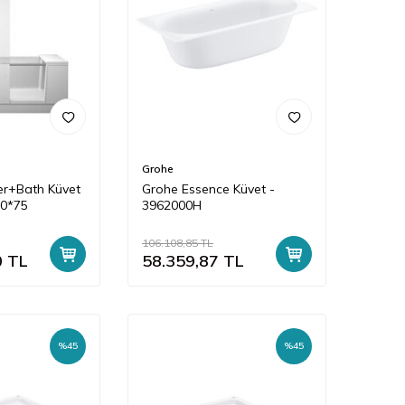
Grohe
er+Bath Küvet
Grohe Essence Küvet -
70*75
3962000H
106.108,85
TL
0
TL
58.359,87
TL
%
45
%
45