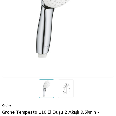
Grohe
Grohe Tempesta 110 El Duşu 2 Akışlı 9.5l/min -