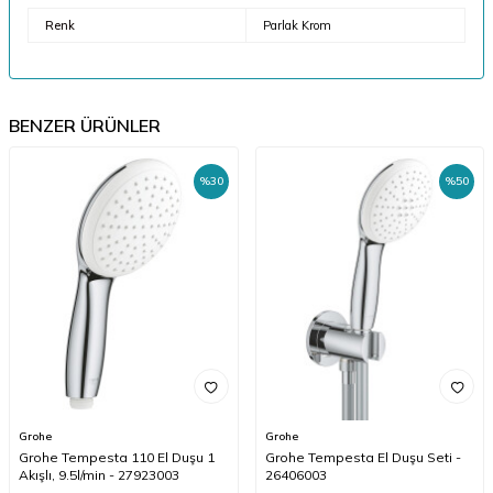
Renk
Parlak Krom
BENZER ÜRÜNLER
%
30
%
50
Grohe
Grohe
Grohe Tempesta 110 El Duşu 1
Grohe Tempesta El Duşu Seti -
Akışlı, 9.5l/min - 27923003
26406003