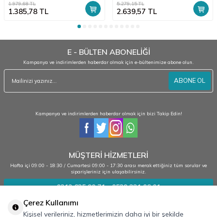
1.979,68
TL
5.279,15
TL
1.385,78
TL
2.639,57
TL
E - BÜLTEN ABONELİĞİ
Kampanya ve indirimlerden haberdar olmak için e-bültenimize abone olun.
ABONE OL
Kampanya ve indirimlerden haberdar olmak için bizi Takip Edin!
MÜŞTERİ HİZMETLERİ
Hafta içi 09:00 - 18:30 / Cumartesi 09:00 - 17:30 arası merak ettiğiniz tüm sorular ve
siparişleriniz için ulaşabilirsiniz.
0212 635 90 71 - 0539 331 06 01
Çerez Kullanımı
Kişisel verileriniz, hizmetlerimizin daha iyi bir şekilde
Kurumsal