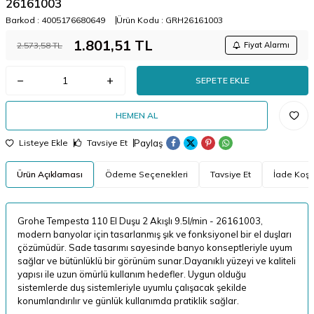
26161003
Barkod :
4005176680649
Ürün Kodu :
GRH26161003
1.801,51
TL
2.573,58
TL
Fiyat Alarmı
SEPETE EKLE
HEMEN AL
Paylaş
Listeye Ekle
Tavsiye Et
Ürün Açıklaması
Ödeme Seçenekleri
Tavsiye Et
İade Koşul
Grohe Tempesta 110 El Duşu 2 Akışlı 9.5l/min - 26161003,
modern banyolar için tasarlanmış şık ve fonksiyonel bir el duşları
çözümüdür. Sade tasarımı sayesinde banyo konseptleriyle uyum
sağlar ve bütünlüklü bir görünüm sunar.Dayanıklı yüzeyi ve kaliteli
yapısı ile uzun ömürlü kullanım hedefler. Uygun olduğu
sistemlerde duş sistemleriyle uyumlu çalışacak şekilde
konumlandırılır ve günlük kullanımda pratiklik sağlar.