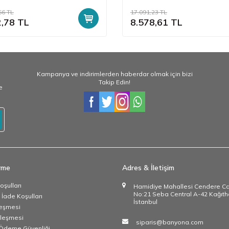
56
TL
17.091,23
TL
2,78
TL
8.578,61
TL
Kampanya ve indirimlerden haberdar olmak için bizi
Takip Edin!
e
irme
Adres & İletişim
oşulları
Hamidiye Mahallesi Cendere C
No:21 Seba Central A-42 Kağıth
 İade Koşulları
İstanbul
leşmesi
zleşmesi
siparis@banyona.com
e Ödeme Güvenliği