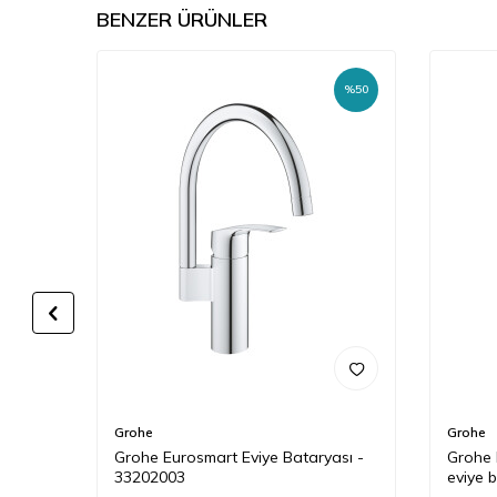
BENZER ÜRÜNLER
%
45
%
50
Grohe
Grohe
alı
Grohe Eurosmart Eviye Bataryası -
Grohe 
33202003
eviye 