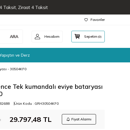
 Taksit, Ziraat 4 Taksit
Favoriler
ARA
Hesabım
Sepetim
(
0
)
Yapıştırı ve Derz
yası - 30504KF0
nce Tek kumandalı eviye bataryası
0
82688
Ürün Kodu :
GRH30504KF0
29.797,48
TL
L
Fiyat Alarmı