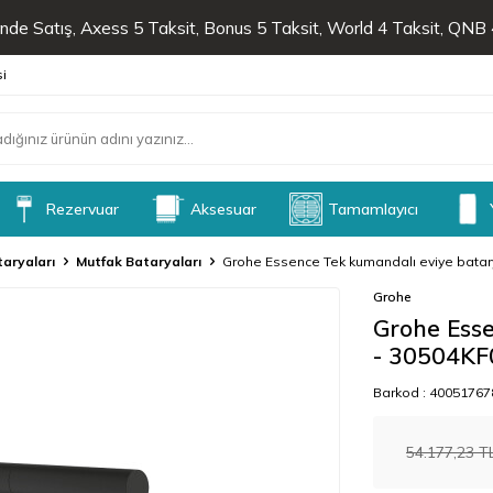
de Satış, Axess 5 Taksit, Bonus 5 Taksit, World 4 Taksit, QNB 4
si
Rezervuar
Aksesuar
Tamamlayıcı
taryaları
Mutfak Bataryaları
Grohe Essence Tek kumandalı eviye batar
Grohe
Grohe Esse
- 30504KF
Barkod :
40051767
54.177,23
T