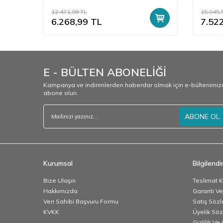
12.471,98
TL
15.045,
6.268,99
TL
7.52
E - BÜLTEN ABONELİĞİ
Kampanya ve indirimlerden haberdar olmak için e-bültenimiz
abone olun.
ABONE OL
Kurumsal
Bilgilend
Bize Ulaşın
Teslimat K
Hakkımızda
Garanti Ve
Veri Sahibi Başvuru Formu
Satış Söz
KVKK
Üyelik Sö
Gizlilik V