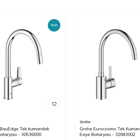
%
50
Grohe
BauEdge Tek kumandalı
Grohe Eurocosmo Tek Kuman
bataryası - 30536000
Eviye Bataryası - 32843002