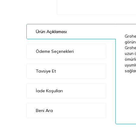
Ürün Açıklaması
Grohe 
görünü
Grohe'
Ödeme Seçenekleri
uzun ö
ömürlü
uyumlu
Tavsiye Et
sağlar
İade Koşulları
Beni Ara