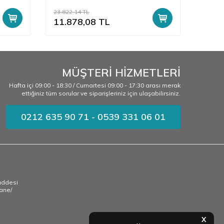
23.822,14
TL
16.233
11.878,08
TL
8.92
MÜŞTERİ HİZMETLERİ
Hafta içi 09:00 - 18:30 / Cumartesi 09:00 - 17:30 arası merak
ettiğiniz tüm sorular ve siparişleriniz için ulaşabilirsiniz.
0212 635 90 71 - 0539 331 06 01
addesi
ane/
X