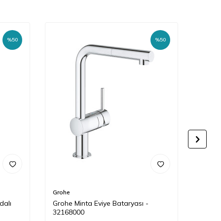
%
50
%
50
Grohe
Grohe
dalı
Grohe Minta Eviye Bataryası -
Grohe
32168000
Mat S