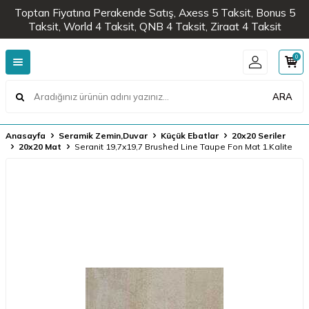
Toptan Fiyatına Perakende Satış, Axess 5 Taksit, Bonus 5
Taksit, World 4 Taksit, QNB 4 Taksit, Ziraat 4 Taksit
0
ARA
Anasayfa
Seramik Zemin,Duvar
Küçük Ebatlar
20x20 Seriler
20x20 Mat
Seranit 19,7x19,7 Brushed Line Taupe Fon Mat 1.Kalite