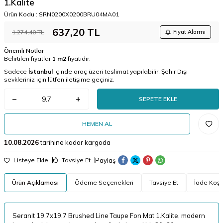
1.Kalite
Ürün Kodu :
SRN0200X0200BRU04MA01
637,20
TL
1.274,40
TL
Fiyat Alarmı
Önemli Notlar
Belirtilen fiyatlar
1 m2
fiyatıdır.
Sadece
İstanbul
içinde araç üzeri teslimat yapılabilir. Şehir Dışı
sevkleriniz için lütfen iletişime geçiniz.
SEPETE EKLE
HEMEN AL
10.08.2026
tarihine kadar kargoda
Paylaş
Listeye Ekle
Tavsiye Et
Ürün Açıklaması
Ödeme Seçenekleri
Tavsiye Et
İade Koşul
Seranit 19,7x19,7 Brushed Line Taupe Fon Mat 1.Kalite, modern