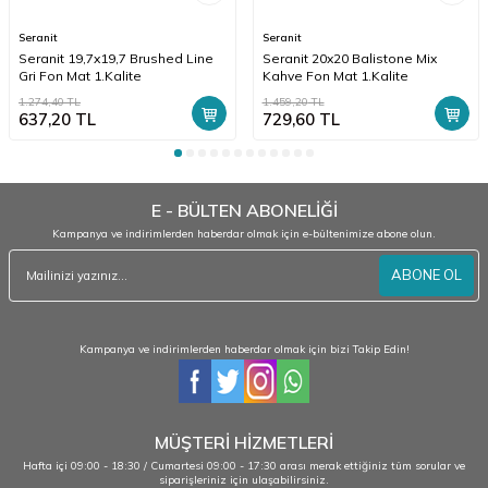
Seranit
Seranit
Seranit 19,7x19,7 Brushed Line
Seranit 20x20 Balistone Mix
Gri Fon Mat 1.Kalite
Kahve Fon Mat 1.Kalite
1.274,40
TL
1.459,20
TL
637,20
TL
729,60
TL
E - BÜLTEN ABONELİĞİ
Kampanya ve indirimlerden haberdar olmak için e-bültenimize abone olun.
ABONE OL
Kampanya ve indirimlerden haberdar olmak için bizi Takip Edin!
MÜŞTERİ HİZMETLERİ
Hafta içi 09:00 - 18:30 / Cumartesi 09:00 - 17:30 arası merak ettiğiniz tüm sorular ve
siparişleriniz için ulaşabilirsiniz.